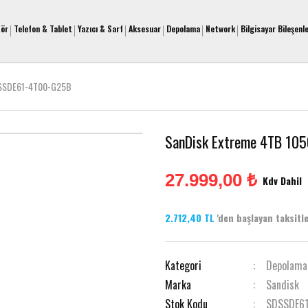
tör
Telefon & Tablet
Yazıcı & Sarf
Aksesuar
Depolama
Network
Bilgisayar Bileşenle
SDSSDE61-4T00-G25B
SanDisk Extreme 4TB 10
27.999,00 ₺
Kdv Dahil
2.712,40 TL
'den başlayan taksitler
Kategori
Depolama
Marka
Sandisk
Stok Kodu
SDSSDE6