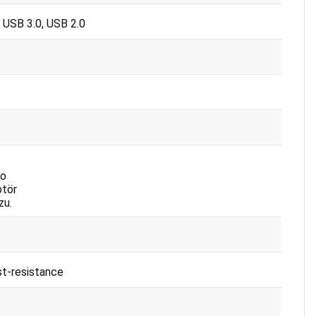
 USB 3.0, USB 2.0
lo
ptör
zu.
st-resistance