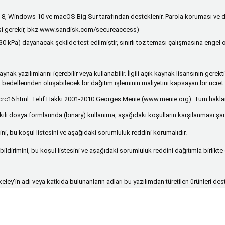
ws 8, Windows 10 ve macOS Big Sur tarafından desteklenir. Parola koruması ve
si gerekir, bkz
www.sandisk.com/secureaccess
)
a (30 kPa) dayanacak şekilde test edilmiştir, sınırlı toz teması çalışmasına enge
ynak yazılımlarını içerebilir veya kullanabilir. İlgili açık kaynak lisansının ge
bedellerinden oluşabilecek bir dağıtım işleminin maliyetini kapsayan bir ücret 
rc16.html
: Telif Hakkı 2001-2010 Georges Menie (www.menie.org). Tüm hakları 
li dosya formlarında (binary) kullanıma, aşağıdaki koşulların karşılanması şartıyl
ni, bu koşul listesini ve aşağıdaki sorumluluk reddini korumalıdır.
 bildirimini, bu koşul listesini ve aşağıdaki sorumluluk reddini dağıtımla birlik
keley'in adı veya katkıda bulunanların adları bu yazılımdan türetilen ürünleri de