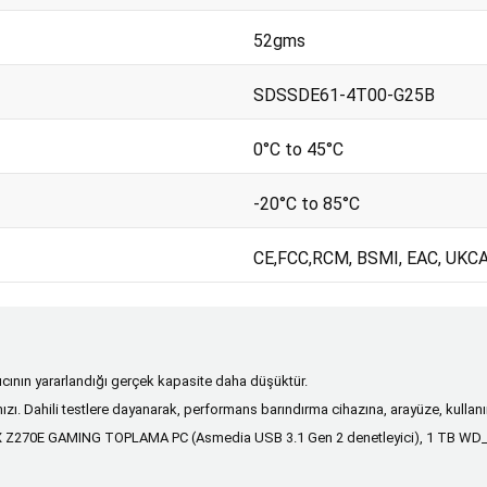
52gms
SDSSDE61-4T00-G25B
0°C to 45°C
-20°C to 85°C
CE,FCC,RCM, BSMI, EAC, UKCA,
ıcının yararlandığı gerçek kapasite daha düşüktür.
. Dahili testlere dayanarak, performans barındırma cihazına, arayüze, kullanım
Z270E GAMING TOPLAMA PC (Asmedia USB 3.1 Gen 2 denetleyici), 1 TB WD_