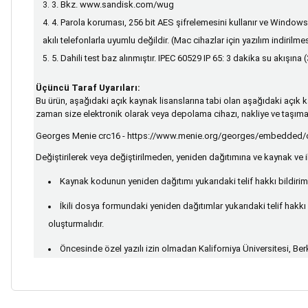
3. Bkz.
www.sandisk.com/wug
4. Parola koruması, 256 bit AES şifrelemesini kullanır ve Windo
akılı telefonlarla uyumlu değildir. (Mac cihazlar için yazılım indirilme
5. Dahili test baz alınmıştır. IPEC 60529 IP 65: 3 dakika su akışın
Üçüncü Taraf Uyarıları:
Bu ürün, aşağıdaki açık kaynak lisanslarına tabi olan aşağıdaki açık ka
zaman size elektronik olarak veya depolama cihazı, nakliye ve taşıma 
Georges Menie crc16 -
https://www.menie.org/georges/embedded/c
Değiştirilerek veya değiştirilmeden, yeniden dağıtımına ve kaynak ve iki
Kaynak kodunun yeniden dağıtımı yukarıdaki telif hakkı bildirimi
İkili dosya formundaki yeniden dağıtımlar yukarıdaki telif hakkı
oluşturmalıdır.
Öncesinde özel yazılı izin olmadan Kaliforniya Üniversitesi, Ber