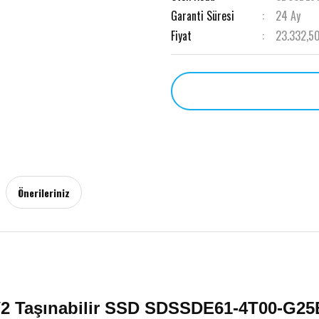
Garanti Süresi
24 Ay
Fiyat
23.332,50
Önerileriniz
V2 Taşınabilir SSD SDSSDE61-4T00-G2