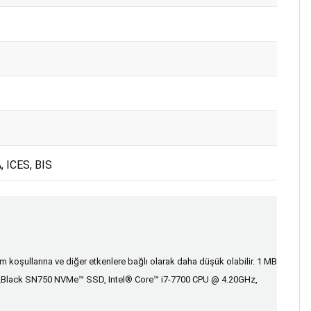
 ICES, BIS
 koşullarına ve diğer etkenlere bağlı olarak daha düşük olabilir. 1 MB
Black SN750 NVMe™ SSD, Intel® Core™ i7-7700 CPU @ 4.20GHz,