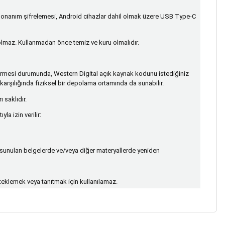
 donanım şifrelemesi, Android cihazlar dahil olmak üzere USB Type-C
l olmaz. Kullanmadan önce temiz ve kuru olmalıdır.
rektirmesi durumunda, Western Digital açık kaynak kodunu istediğiniz
karşılığında fiziksel bir depolama ortamında da sunabilir.
saklıdır.
a izin verilir:
te sunulan belgelerde ve/veya diğer materyallerde yeniden
steklemek veya tanıtmak için kullanılamaz.