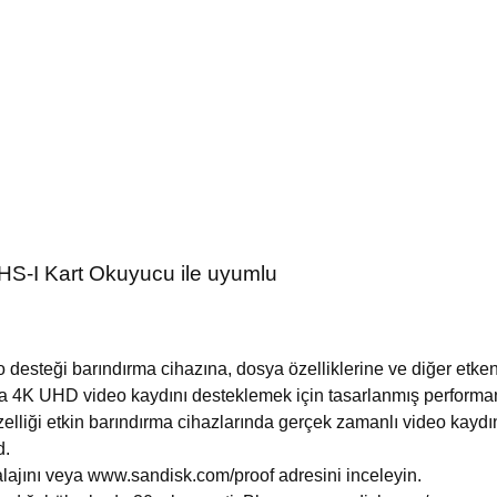
UHS-I Kart Okuyucu ile uyumlu
desteği barındırma cihazına, dosya özelliklerine ve diğer etke
da 4K UHD video kaydını desteklemek için tasarlanmış performan
elliği etkin barındırma cihazlarında gerçek zamanlı video kayd
d.
mbalajını veya www.sandisk.com/proof adresini inceleyin.