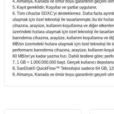
4. Almanya, Kanada ve ömür boyu garantinin geçerli olm
5. Kayıt gereklidir; Koşullar ve şartlar uygulanır.
6. Tüm cihazlar SDXC'yi desteklemez. Daha fazla ayrıntı
ulaşmak için özel teknoloji ile tasarlanmıştır, bu tür hı
cihazına, arayüze, kullanım koşullarına ve diğer etkenl
üzerindeki hızlara ulaşmak için özel teknoloji ile tasarla
barındırma cihazına, arayüze, kullanım koşullarına ve d
MB/sn üzerindeki hızlara ulaşmak için özel teknoloji ile t
performans barındırma cihazına, arayüze, kullanım koşul
60 MB/sn’ye kadar yazma hızı. Dahili testlere göre; perf
7. 1 GB = 1.000.000.000 bayt. Gerçek kullanıcı depolama
8. SanDisk® QuickFlow™ Teknolojisi sadece 64 GB, 128 
9. Almanya, Kanada ve ömür boyu garantinin geçerli olmad
Bu ürünün fiyat bilgisi, resim, ürün açıklamalarında ve diğer konularda yetersiz
Görüş ve önerileriniz için teşekkür ederiz.