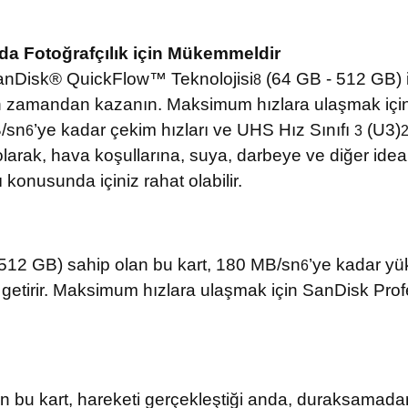
a Fotoğrafçılık için Mükemmeldir
SanDisk® QuickFlow™ Teknolojisi
(64 GB - 512 GB) i
8
rken zamandan kazanın. Maksimum hızlara ulaşmak 
B/sn
’ye kadar çekim hızları ve UHS Hız Sınıfı
(U3)
6
3
rak, hava koşullarına, suya, darbeye ve diğer ideal 
 konusunda içiniz rahat olabilir.
512 GB) sahip olan bu kart, 180 MB/sn
’ye kadar yü
6
le getirir. Maksimum hızlara ulaşmak için SanDisk
lan bu kart, hareketi gerçekleştiği anda, duraksama