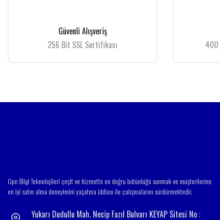
Ürün resmi kalitesiz, bozuk veya görüntülenemiyor.
Güvenli Alışveriş
Ürün açıklamasında eksik bilgiler bulunuyor.
256 Bit SSL Sertifikası
400 
Ürün bilgilerinde hatalar bulunuyor.
Ürün fiyatı diğer sitelerden daha pahalı.
Bu ürüne benzer farklı alternatifler olmalı.
Gpn Bilgi Teknolojileri çeşit ve hizmette en doğru bütünlüğü sunmak ve müşterilerine
en iyi satın alma deneyimini yaşatma iddiası ile çalışmalarını sürdürmektedir.
Yukarı Dudullu Mah. Necip Fazıl Bulvarı KEYAP Sitesi No :