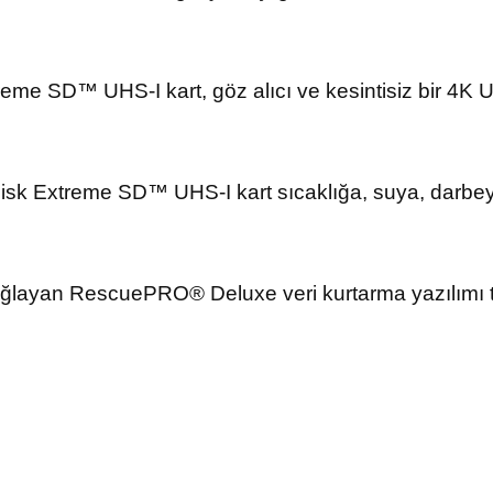
reme SD™ UHS-I kart, göz alıcı ve kesintisiz bir 4K
sk Extreme SD™ UHS-I kart sıcaklığa, suya, darbeye 
sağlayan RescuePRO® Deluxe veri kurtarma yazılımı tekl