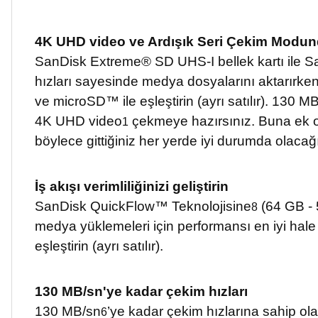
4K UHD video ve Ardışık Seri Çekim Modund
SanDisk Extreme® SD UHS-I bellek kartı ile 
hızları sayesinde medya dosyalarını aktarı
ve microSD™ ile eşleştirin (ayrı satılır). 130 M
4K UHD video
çekmeye hazırsınız. Buna ek ola
1
böylece gittiğiniz her yerde iyi durumda olacağı
İş akışı verimliliğinizi geliştirin
SanDisk QuickFlow™ Teknolojisine
(64 GB - 
8
medya yüklemeleri için performansı en iyi ha
eşleştirin (ayrı satılır).
130 MB/sn'ye kadar çekim hızları
130 MB/sn
’ye kadar çekim hızlarına sahip o
6