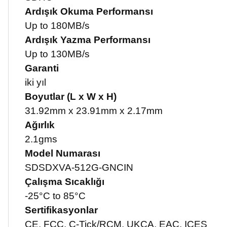
Ardışık Okuma Performansı
Up to 180MB/s
Ardışık Yazma Performansı
Up to 130MB/s
Garanti
iki yıl
Boyutlar (L x W x H)
31.92mm x 23.91mm x 2.17mm
Ağırlık
2.1gms
Model Numarası
SDSDXVA-512G-GNCIN
Çalışma Sıcaklığı
-25°C to 85°C
Sertifikasyonlar
CE, FCC, C-Tick/RCM, UKCA, EAC, ICES