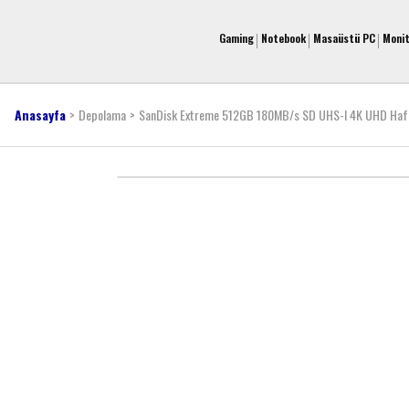
Gaming
Notebook
Masaüstü PC
Moni
Anasayfa
Depolama
SanDisk Extreme 512GB 180MB/s SD UHS-I 4K UHD Haf