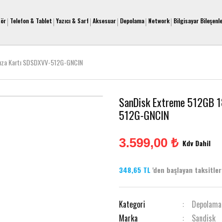
tör
Telefon & Tablet
Yazıcı & Sarf
Aksesuar
Depolama
Network
Bilgisayar Bileşenle
ıza Kartı SDSDXVV-512G-GNCIN
SanDisk Extreme 512GB 1
512G-GNCIN
3.599,00 ₺
Kdv Dahil
348,65 TL
'den başlayan taksitlerl
Kategori
Depolama
Marka
Sandisk