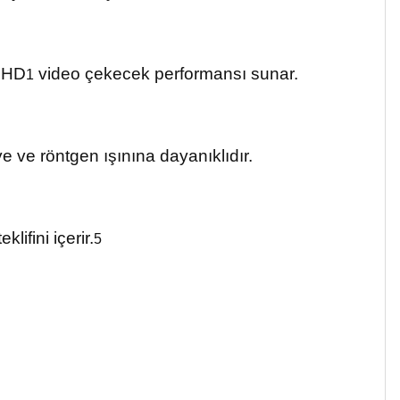
 UHD
video çekecek performansı sunar.
1
ve röntgen ışınına dayanıklıdır.
ifini içerir.
5