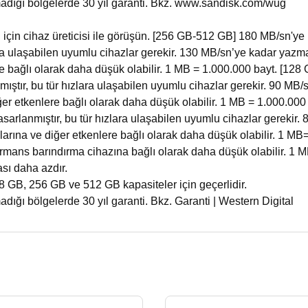
adığı bölgelerde 30 yıl garanti. Bkz. www.sandisk.com/wug
 için cihaz üreticisi ile görüşün. [256 GB-512 GB] 180 MB/sn'y
zlara ulaşabilen uyumlu cihazlar gerekir. 130 MB/sn’ye kadar yazma
ere bağlı olarak daha düşük olabilir. 1 MB = 1.000.000 bayt. [1
nmıştır, bu tür hızlara ulaşabilen uyumlu cihazlar gerekir. 90 MB
iğer etkenlere bağlı olarak daha düşük olabilir. 1 MB = 1.000.0
asarlanmıştır, bu tür hızlara ulaşabilen uyumlu cihazlar gerekir.
larına ve diğer etkenlere bağlı olarak daha düşük olabilir. 1 M
ormans barındırma cihazına bağlı olarak daha düşük olabilir. 1 
sı daha azdır.
GB, 256 GB ve 512 GB kapasiteler için geçerlidir.
ığı bölgelerde 30 yıl garanti. Bkz. Garanti | Western Digital
 gördüğünüz noktaları öneri formunu kullanarak tarafımıza iletebilirsiniz.
Bu ürüne ilk yorumu siz yapın!