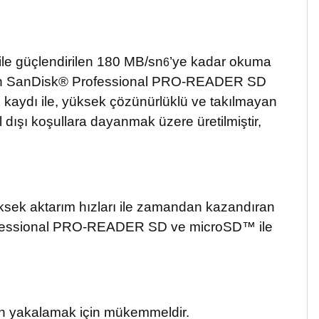
le güçlendirilen 180 MB/sn
’ye kadar okuma
6
için SanDisk® Professional PRO-READER SD
kaydı ile, yüksek çözünürlüklü ve takılmayan
2
dışı koşullara dayanmak üzere üretilmiştir,
ksek aktarım hızları ile zamandan kazandıran
 Professional PRO-READER SD ve microSD™ ile
dan yakalamak için mükemmeldir.