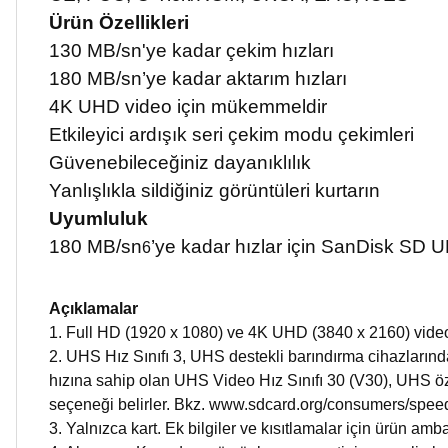
Ürün Özellikleri
130 MB/sn'ye kadar çekim hızları
180 MB/sn’ye kadar aktarım hızları
4K UHD video için mükemmeldir
Etkileyici ardışık seri çekim modu çekimleri
Güvenebileceğiniz dayanıklılık
Yanlışlıkla sildiğiniz görüntüleri kurtarın
Uyumluluk
180 MB/sn
’ye kadar hızlar için SanDisk SD 
6
Açıklamalar
1. Full HD (1920 x 1080) ve 4K UHD (3840 x 2160) video 
2. UHS Hız Sınıfı 3, UHS destekli barındırma cihazların
hızına sahip olan UHS Video Hız Sınıfı 30 (V30), UHS öz
seçeneği belirler. Bkz. www.sdcard.org/consumers/spee
3. Yalnızca kart. Ek bilgiler ve kısıtlamalar için ürün a