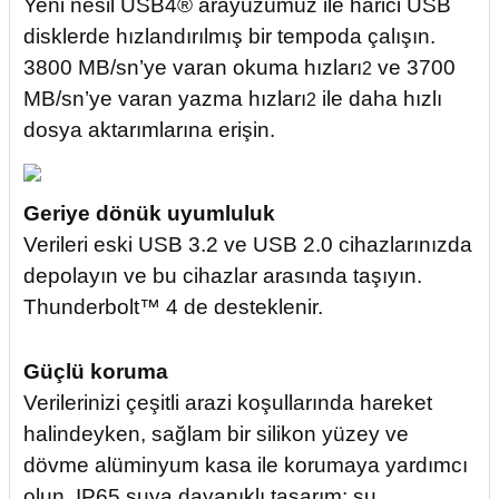
Yeni nesil USB4® arayüzümüz ile harici USB
disklerde hızlandırılmış bir tempoda çalışın.
3800 MB/sn’ye varan okuma hızları
ve 3700
2
MB/sn’ye varan yazma hızları
ile daha hızlı
2
dosya aktarımlarına erişin.
Geriye dönük uyumluluk
Verileri eski USB 3.2 ve USB 2.0 cihazlarınızda
depolayın ve bu cihazlar arasında taşıyın.
Thunderbolt™ 4 de desteklenir.
Güçlü koruma
Verilerinizi çeşitli arazi koşullarında hareket
halindeyken, sağlam bir silikon yüzey ve
dövme alüminyum kasa ile korumaya yardımcı
olun. IP65 suya dayanıklı tasarım; su