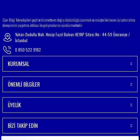
Gönder
Gpn Bilgi Teknolojileri çeşit ve hizmette en doğru bütünlüğü sunmak ve müşterilerine en iyi satın alma
deneyimini yaşatma iddiası ile çalışmalarını sürdürmektedir.
Yukarı Dudullu Mah. Necip Fazıl Bulvarı KEYAP Sitesi No : 44-59 Ümraniye /
İstanbul
0 850 522 9182
KURUMSAL
ÖNEMLİ BİLGİLER
ÜYELİK
BİZİ TAKİP EDİN