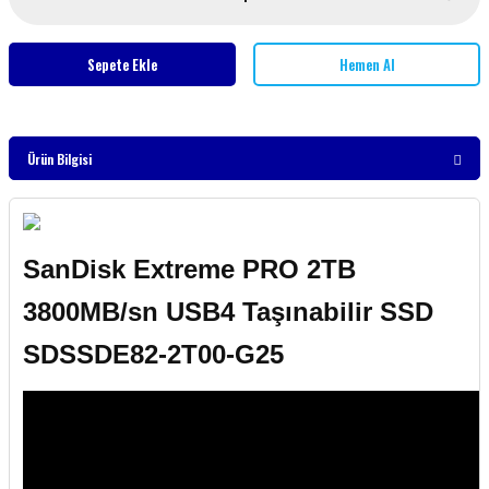
Sepete Ekle
Hemen Al
Ürün Bilgisi
SanDisk Extreme PRO 2TB
3800MB/sn USB4 Taşınabilir SSD
SDSSDE82-2T00-G25