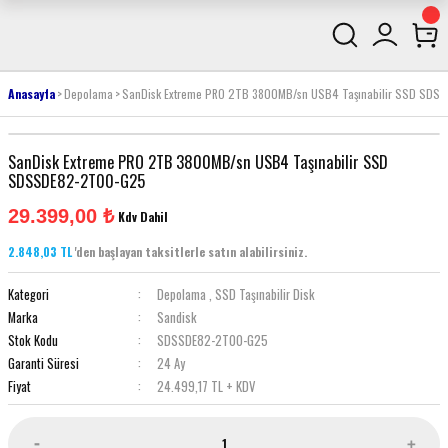
Anasayfa
Depolama
SanDisk Extreme PRO 2TB 3800MB/sn USB4 Taşınabilir SSD SD
SanDisk Extreme PRO 2TB 3800MB/sn USB4 Taşınabilir SSD
SDSSDE82-2T00-G25
29.399,00 ₺
Kdv Dahil
2.848,03 TL
'den başlayan taksitlerle satın alabilirsiniz.
Kategori
Depolama
,
SSD Taşınabilir Disk
Marka
Sandisk
Stok Kodu
SDSSDE82-2T00-G25
Garanti Süresi
24 Ay
Fiyat
24.499,17 TL + KDV