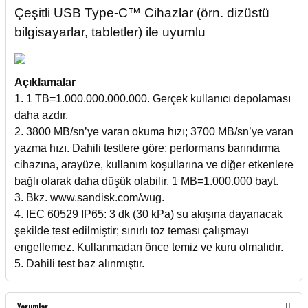
Çeşitli USB Type-C™ Cihazlar (örn. dizüstü
bilgisayarlar, tabletler) ile uyumlu
Açıklamalar
1. 1 TB=1.000.000.000.000. Gerçek kullanıcı depolaması
daha azdır.
2. 3800 MB/sn’ye varan okuma hızı; 3700 MB/sn’ye varan
yazma hızı. Dahili testlere göre; performans barındırma
cihazına, arayüze, kullanım koşullarına ve diğer etkenlere
bağlı olarak daha düşük olabilir. 1 MB=1.000.000 bayt.
3. Bkz. www.sandisk.com/wug.
4. IEC 60529 IP65: 3 dk (30 kPa) su akışına dayanacak
şekilde test edilmiştir; sınırlı toz teması çalışmayı
engellemez. Kullanmadan önce temiz ve kuru olmalıdır.
5. Dahili test baz alınmıştır.
Yorumlar