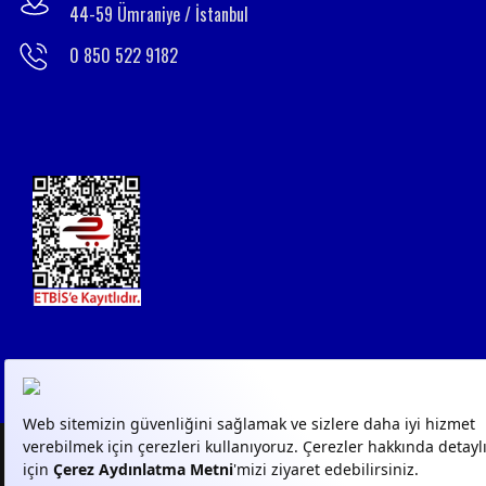
44-59 Ümraniye / İstanbul
0 850 522 9182
© 2023
GPN
- Tüm Hakları
KVKK AYDINLATMA
KVKK 