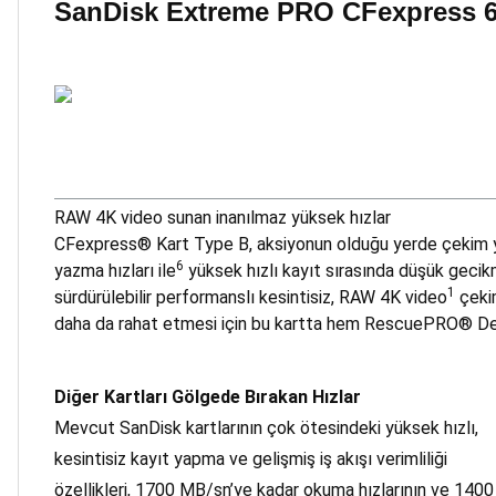
SanDisk Extreme PRO CFexpress 
RAW 4K video sunan inanılmaz yüksek hızlar
CFexpress® Kart Type B, aksiyonun olduğu yerde çekim y
6
yazma hızları ile
yüksek hızlı kayıt sırasında düşük gecikm
1
sürdürülebilir performanslı kesintisiz, RAW 4K video
çekim
daha da rahat etmesi için bu kartta hem RescuePRO® De
Diğer Kartları Gölgede Bırakan Hızlar
Mevcut SanDisk kartlarının çok ötesindeki yüksek hızlı,
kesintisiz kayıt yapma ve gelişmiş iş akışı verimliliği
özellikleri, 1700 MB/sn’ye kadar okuma hızlarının ve 1400