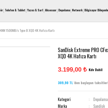
tör
Telefon & Tablet
Yazıcı & Sarf
Aksesuar
Depolama
Network
Bilgisayar Bileşenle
NN 1500MB/s Type B XQD 4K Hafıza Kartı
SanDisk Extreme PRO CF
XQD 4K Hafıza Kartı
3.199,00 ₺
Kdv Dahil
309,90 TL
'den başlayan taksitlerl
Kategori
Depolama
Marka
Sandisk