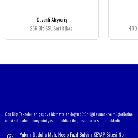
Ürün resmi kalitesiz, bozuk veya görüntülenemiyor.
Güvenli Alışveriş
Ürün açıklamasında eksik bilgiler bulunuyor.
256 Bit SSL Sertifikası
400 
Ürün bilgilerinde hatalar bulunuyor.
Ürün fiyatı diğer sitelerden daha pahalı.
Bu ürüne benzer farklı alternatifler olmalı.
Gpn Bilgi Teknolojileri çeşit ve hizmette en doğru bütünlüğü sunmak ve müşterilerine
en iyi satın alma deneyimini yaşatma iddiası ile çalışmalarını sürdürmektedir.
Yukarı Dudullu Mah. Necip Fazıl Bulvarı KEYAP Sitesi No :