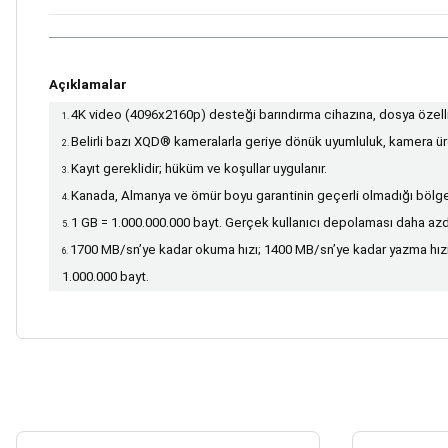
Açıklamalar
4K video (4096x2160p) desteği barındırma cihazına, dosya özellikl
Belirli bazı XQD® kameralarla geriye dönük uyumluluk, kamera ür
Kayıt gereklidir; hüküm ve koşullar uygulanır.
Kanada, Almanya ve ömür boyu garantinin geçerli olmadığı bölgel
1 GB = 1.000.000.000 bayt. Gerçek kullanıcı depolaması daha azdı
1700 MB/sn’ye kadar okuma hızı; 1400 MB/sn’ye kadar yazma hızı. 
1.000.000 bayt.
Bu ürünün fiyat bilgisi, resim, ürün açıklamalarında ve diğer konularda yetersiz
Görüş ve önerileriniz için teşekkür ederiz.