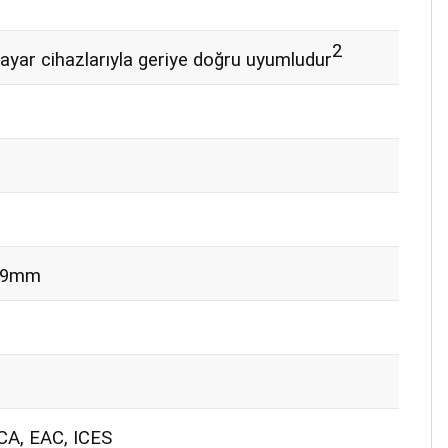
2
ayar cihazlarıyla geriye doğru uyumludur
.89mm
CA, EAC, ICES