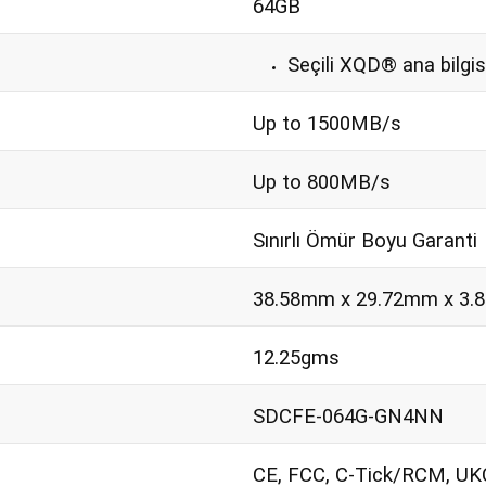
64GB
Seçili XQD® ana bilgis
Up to 1500MB/s
Up to 800MB/s
Sınırlı Ömür Boyu Garanti
38.58mm x 29.72mm x 3
12.25gms
SDCFE-064G-GN4NN
CE, FCC, C-Tick/RCM, UK