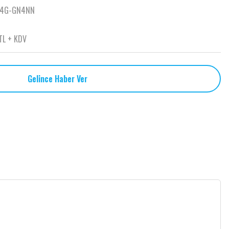
64G-GN4NN
TL + KDV
Gelince Haber Ver