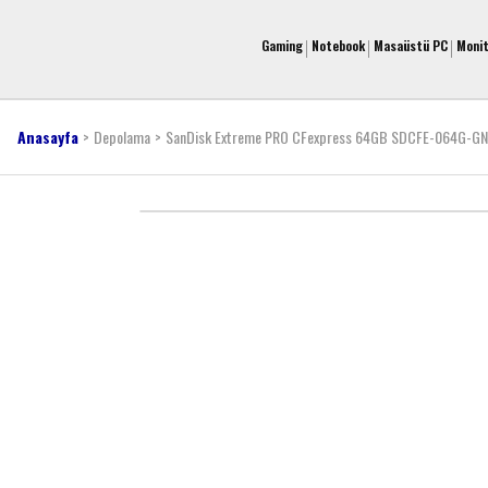
Gaming
Notebook
Masaüstü PC
Moni
Anasayfa
Depolama
SanDisk Extreme PRO CFexpress 64GB SDCFE-064G-GN4