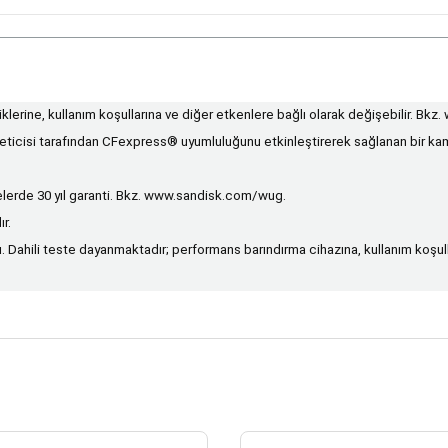
erine, kullanım koşullarına ve diğer etkenlere bağlı olarak değişebilir. Bkz.
eticisi tarafından CFexpress® uyumluluğunu etkinleştirerek sağlanan bir kam
erde 30 yıl garanti. Bkz.
www.sandisk.com/wug
.
r.
Dahili teste dayanmaktadır; performans barındırma cihazına, kullanım koşulla
 gördüğünüz noktaları öneri formunu kullanarak tarafımıza iletebilirsiniz.
Bu ürüne ilk yorumu siz yapın!