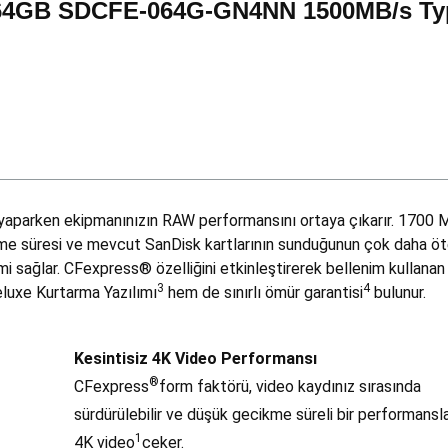
64GB SDCFE-064G-GN4NN 1500MB/s Type
aparken ekipmanınızın RAW performansını ortaya çıkarır. 1700 
e süresi ve mevcut SanDisk kartlarının sunduğunun çok daha ötesin
i sağlar. CFexpress® özelliğini etkinleştirerek bellenim kullana
3
4
luxe Kurtarma Yazılımı
hem de sınırlı ömür garantisi
bulunur.
Kesintisiz 4K Video Performansı
®
CFexpress
form faktörü, video kaydınız sırasında
sürdürülebilir ve düşük gecikme süreli bir performans
1
4K video
çeker.