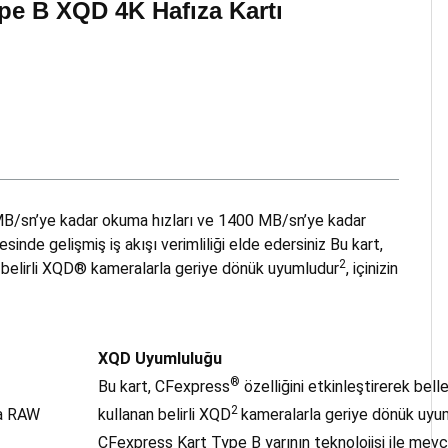
 B XQD 4K Hafıza Kartı
MB/sn’ye kadar okuma hızları ve 1400 MB/sn’ye kadar
de gelişmiş iş akışı verimliliği elde edersiniz Bu kart,
2
n belirli XQD® kameralarla geriye dönük uyumludur
, içinizin
XQD Uyumluluğu
®
Bu kart, CFexpress
özelliğini etkinleştirerek bell
2
la RAW
kullanan belirli XQD
kameralarla geriye dönük uyu
CFexpress Kart Type B yarının teknolojisi ile mevc