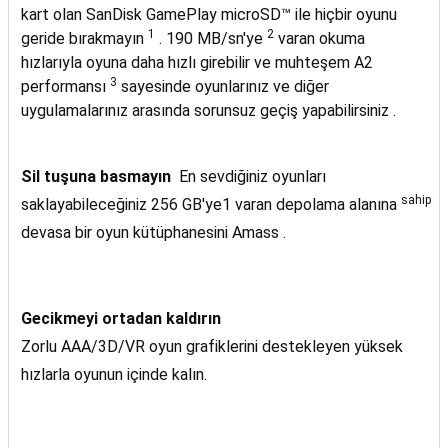
kart olan SanDisk GamePlay microSD™ ile hiçbir oyunu
1
2
geride bırakmayın
. 190 MB/sn'ye
varan okuma
hızlarıyla
oyuna daha hızlı girebilir ve muhteşem A2
3
performansı
sayesinde oyunlarınız ve diğer
uygulamalarınız arasında sorunsuz geçiş yapabilirsiniz .
Sil tuşuna basmayın
En sevdiğiniz oyunları
sahip
saklayabileceğiniz 256 GB'ye1 varan depolama alanına
devasa bir oyun kütüphanesini Amass .
Gecikmeyi ortadan kaldırın
Zorlu AAA/3D/VR oyun grafiklerini destekleyen yüksek
hızlarla oyunun içinde kalın.