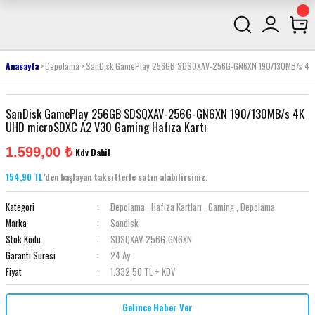
Anasayfa
Depolama
SanDisk GamePlay 256GB SDSQXAV-256G-GN6XN 190/130MB/s 4K U
SanDisk GamePlay 256GB SDSQXAV-256G-GN6XN 190/130MB/s 4K
UHD microSDXC A2 V30 Gaming Hafıza Kartı
1.599,00 ₺
Kdv Dahil
154,90 TL
'den başlayan taksitlerle satın alabilirsiniz.
Kategori
Depolama
,
Hafıza Kartları
,
Gaming
,
Depolama
Marka
Sandisk
Stok Kodu
SDSQXAV-256G-GN6XN
Garanti Süresi
24 Ay
Fiyat
1.332,50 TL + KDV
Gelince Haber Ver