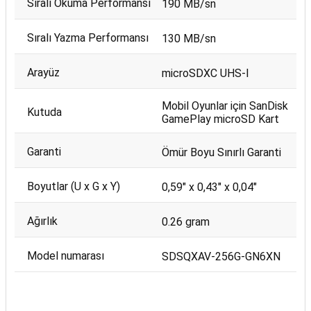
Sıralı Okuma Performansı
190 MB/sn
Sıralı Yazma Performansı
130 MB/sn
Arayüz
microSDXC UHS-I
Mobil Oyunlar için SanDisk
Kutuda
GamePlay microSD Kart
Garanti
Ömür Boyu Sınırlı Garanti
Boyutlar (U x G x Y)
0,59" x 0,43" x 0,04"
Ağırlık
0.26 gram
Model numarası
SDSQXAV-256G-GN6XN