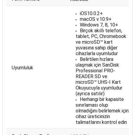
iOS10.0.2+
macOS v.10.9+
Windows 7, 8, 10+
Birçok akıllı telefon,
tablet, PC, Chromebook
ve microSD™ kart
yuvasına sahip diğer
cihazlarla uyumludur
Belirtilen hızlara
ulaşmak için SanDisk
Uyumluluk
Professional PRO-
READER SD ve
microSD™ UHS-I Kart
Okuyucuyla uyumludur
(ayrıca satılır)
Herhangi bir kapasite
sınırlaması olup
olmadığını belirlemek için
cihaz üreticinizin
talimatlarını kontrol edin