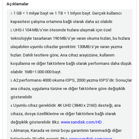
Açıklamalar
1 GB = 1 milyar bayt ve 1 TB = 1 trilyon bayt. Gerçek kullanıcı
kapasitesi çalışma ortamına bağlı olarak daha az olabilir.
UHS-I 104 MB/s'nin ötesinde hızlara ulaşmak için özel
teknolojiyle tasarlanan 190 MB/s'ye varan okuma hızları, bu hızlara
ulaşabilen uyumlu cihazlar gerektirir. 130MB/s'ye varan yazma
hızları. Dahili testlere göre; Ana cihaz arayüzüne, kullanım
koşullarına ve diğer faktörlere bağlı olarak performans daha düşük
olabilir. 1MB=1.000.000 bayt.
A2 performansı 4000 okuma IOPS, 2000 yazma IOPS'dir. Sonuçlar
ana cihaza, uygulama türüne ve diğer faktörlere göre değişiklik
gösterebilir.
Uyumlu cihaz gereklidir. 4K UHD (3840 x 2160) desteği, ana
cihaza, dosya özelliklerine ve diğer faktörlere bağlı olarak
değişiklik gösterebilir. Bkz.
www.sandisk.com/HD
.
Almanya, Kanada ve ömür boyu garantinin tanınmadığı diğer
bölgelerde 30 yıllık garanti. Bkz.
www.sandisk.com/wug
.