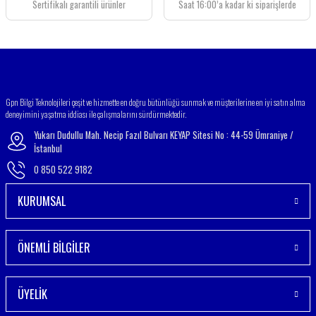
Bu ürüne benzer farklı alternatifler olmalı.
Sertifikalı garantili ürünler
Saat 16:00’a kadar ki siparişlerde
Gönder
Gpn Bilgi Teknolojileri çeşit ve hizmette en doğru bütünlüğü sunmak ve müşterilerine en iyi satın alma
deneyimini yaşatma iddiası ile çalışmalarını sürdürmektedir.
Yukarı Dudullu Mah. Necip Fazıl Bulvarı KEYAP Sitesi No : 44-59 Ümraniye /
İstanbul
0 850 522 9182
KURUMSAL
ÖNEMLİ BİLGİLER
ÜYELİK