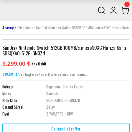
Anasayfa
Depolama
SanDisk Nintendo Switch 512GB 100MB/s microSDXC Hafıza Kart
SanDisk Nintendo Switch 512GB 100MB/s microSDXC Hafıza Kartı
SDSQXAO-512G-GN3ZN
3.299,00 ₺
Kdv Dahil
319,59 TL
'den başlayan taksitlerle satın alabilirsiniz.
Kategori
Depolama
,
Hafıza Kartları
Marka
Sandisk
Stok Kodu
SDSQXAO-512G-GN3ZN
Garanti Süresi
24 Ay
Fiyat
2.749,17 TL + KDV
Gelince Haber Ver