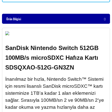
Ürün Bilgisi
SanDisk Nintendo Switch 512GB
100MB/s microSDXC Hafıza Kartı
SDSQXAO-512G-GN3ZN
İnanılmaz bir hızla, Nintendo Switch™ Sistemi
için resmi lisanslı SanDisk microSDXC™ kartı
sisteminize 1TB'a kadar 1 alan eklemenizi
sağlar. Sırasıyla 100MB/sn 2 ve 90MB/sn 2'ye
kadar okuma ve yazma hızlarıyla daha az