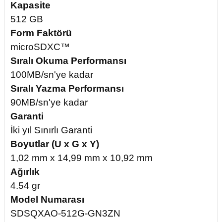
Kapasite
512 GB
Form Faktörü
microSDXC™
Sıralı Okuma Performansı
100MB/sn'ye kadar
Sıralı Yazma Performansı
90MB/sn'ye kadar
Garanti
İki yıl Sınırlı Garanti
Boyutlar (U x G x Y)
1,02 mm x 14,99 mm x 10,92 mm
Ağırlık
4.54 gr
Model Numarası
SDSQXAO-512G-GN3ZN