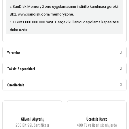
SanDisk Memory Zone uygulamasının indirilip kurulması gerekir.
Bkz.
www.sandisk.com/memoryzone
.
1 GB=1.000.000.000 bayt. Gerçek kullanıcı depolama kapasitesi
daha azdır.
Yorumlar
Taksit Seçenekleri
Bu ürüne ilk yorumu siz yapın!
Önerileriniz
Yorum Yaz
Bu ürünün fiyat bilgisi, resim, ürün açıklamalarında ve diğer konularda yetersiz
gördüğünüz noktaları öneri formunu kullanarak tarafımıza iletebilirsiniz.
Görüş ve önerileriniz için teşekkür ederiz.
Güvenli Alışveriş
Ücretsiz Kargo
256 Bit SSL Sertifikası
400 TL ve üzeri siparişlerde
Ürün resmi kalitesiz, bozuk veya görüntülenemiyor.