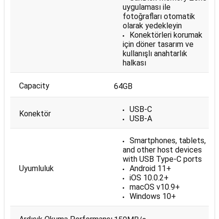
uygulaması ile
fotoğrafları otomatik
olarak yedekleyin
Konektörleri korumak
için döner tasarım ve
kullanışlı anahtarlık
halkası
Capacity
64GB
USB-C
Konektör
USB-A
Smartphones, tablets,
and other host devices
with USB Type-C ports
Uyumluluk
Android 11+
iOS 10.0.2+
macOS v10.9+
Windows 10+