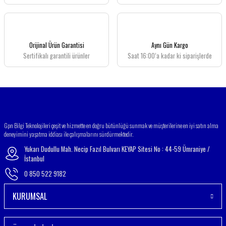
Ürün açıklamasında eksik bilgiler bulunuyor.
Ürün bilgilerinde hatalar bulunuyor.
Ürün fiyatı diğer sitelerden daha pahalı.
Orijinal Ürün Garantisi
Aynı Gün Kargo
Bu ürüne benzer farklı alternatifler olmalı.
Sertifikalı garantili ürünler
Saat 16:00’a kadar ki siparişlerde
Gönder
Gpn Bilgi Teknolojileri çeşit ve hizmette en doğru bütünlüğü sunmak ve müşterilerine en iyi satın alma
deneyimini yaşatma iddiası ile çalışmalarını sürdürmektedir.
Yukarı Dudullu Mah. Necip Fazıl Bulvarı KEYAP Sitesi No : 44-59 Ümraniye /
İstanbul
0 850 522 9182
KURUMSAL