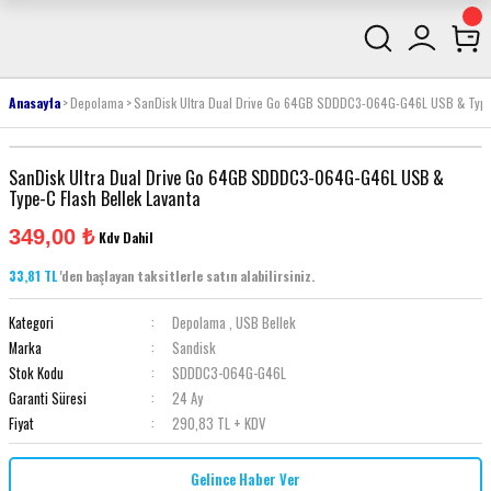
Anasayfa
Depolama
SanDisk Ultra Dual Drive Go 64GB SDDDC3-064G-G46L USB & Type-
SanDisk Ultra Dual Drive Go 64GB SDDDC3-064G-G46L USB &
Type-C Flash Bellek Lavanta
349,00 ₺
Kdv Dahil
33,81 TL
'den başlayan taksitlerle satın alabilirsiniz.
Kategori
Depolama
,
USB Bellek
Marka
Sandisk
Stok Kodu
SDDDC3-064G-G46L
Garanti Süresi
24 Ay
Fiyat
290,83 TL + KDV
Gelince Haber Ver