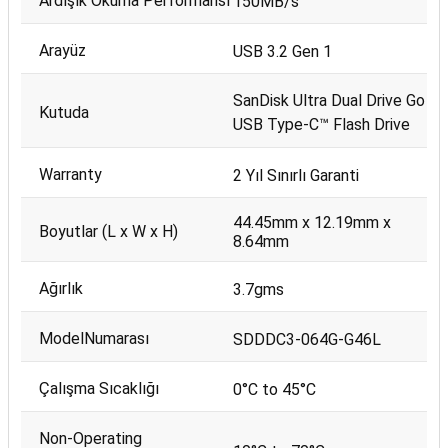
Ardışık Okuma Performansı
150MB/s
Arayüz
USB 3.2 Gen 1
SanDisk Ultra Dual Drive Go
Kutuda
USB Type-C™ Flash Drive
Warranty
2 Yıl Sınırlı Garanti
44.45mm x 12.19mm x
Boyutlar (L x W x H)
8.64mm
Ağırlık
3.7gms
ModelNumarası
SDDDC3-064G-G46L
Çalışma Sıcaklığı
0°C to 45°C
Non-Operating