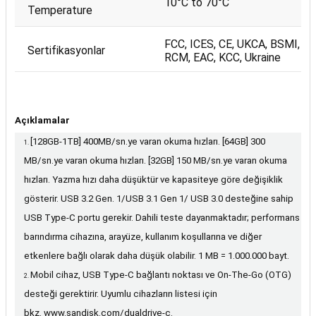
10°C to 70°C
Temperature
FCC, ICES, CE, UKCA, BSMI,
Sertifikasyonlar
RCM, EAC, KCC, Ukraine
Açıklamalar
[128GB-1TB] 400MB/sn.ye varan okuma hızları. [64GB] 300
MB/sn.ye varan okuma hızları. [32GB] 150 MB/sn.ye varan okuma
hızları. Yazma hızı daha düşüktür ve kapasiteye göre değişiklik
gösterir. USB 3.2 Gen. 1/USB 3.1 Gen 1/ USB 3.0 desteğine sahip
USB Type-C portu gerekir. Dahili teste dayanmaktadır; performans
barındırma cihazına, arayüze, kullanım koşullarına ve diğer
etkenlere bağlı olarak daha düşük olabilir. 1 MB = 1.000.000 bayt.
Mobil cihaz, USB Type-C bağlantı noktası ve On-The-Go (OTG)
desteği gerektirir. Uyumlu cihazların listesi için
bkz.
www.sandisk.com/dualdrive-c
.