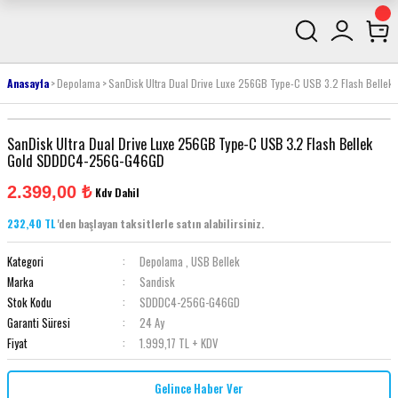
Anasayfa
Depolama
SanDisk Ultra Dual Drive Luxe 256GB Type-C USB 3.2 Flash Bell
SanDisk Ultra Dual Drive Luxe 256GB Type-C USB 3.2 Flash Bellek
Gold SDDDC4-256G-G46GD
2.399,00 ₺
Kdv Dahil
232,40 TL
'den başlayan taksitlerle satın alabilirsiniz.
Kategori
Depolama
,
USB Bellek
Marka
Sandisk
Stok Kodu
SDDDC4-256G-G46GD
Garanti Süresi
24 Ay
Fiyat
1.999,17 TL + KDV
Gelince Haber Ver