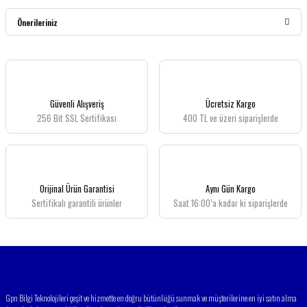
Bu ürüne ilk yorumu siz yapın!
Önerileriniz
Yorum Yaz
Bu ürünün fiyat bilgisi, resim, ürün açıklamalarında ve diğer konularda yetersiz
gördüğünüz noktaları öneri formunu kullanarak tarafımıza iletebilirsiniz.
Görüş ve önerileriniz için teşekkür ederiz.
Güvenli Alışveriş
Ücretsiz Kargo
256 Bit SSL Sertifikası
400 TL ve üzeri siparişlerde
Ürün resmi kalitesiz, bozuk veya görüntülenemiyor.
Ürün açıklamasında eksik bilgiler bulunuyor.
Ürün bilgilerinde hatalar bulunuyor.
Ürün fiyatı diğer sitelerden daha pahalı.
Orijinal Ürün Garantisi
Aynı Gün Kargo
Bu ürüne benzer farklı alternatifler olmalı.
Sertifikalı garantili ürünler
Saat 16:00’a kadar ki siparişlerde
Gönder
Gpn Bilgi Teknolojileri çeşit ve hizmette en doğru bütünlüğü sunmak ve müşterilerine en iyi satın alma