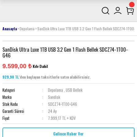
Anasayfa
Depolama
SanDisk Ultra Luxe 1TB USB 3.2 Gen 1 Flash Bellek SDCZ74-1T00-
SanDisk Ultra Luxe 1TB USB 3.2 Gen 1 Flash Bellek SDCZ74-1T00-
G46
9.599,00 ₺
Kdv Dahil
929,90 TL
'den başlayan taksitlerle satın alabilirsiniz.
Kategori
Depolama
,
USB Bellek
Marka
Sandisk
Stok Kodu
SDCZ74-1T00-G46
Garanti Süresi
24 Ay
Fiyat
7.999,17 TL + KDV
Gelince Haber Ver