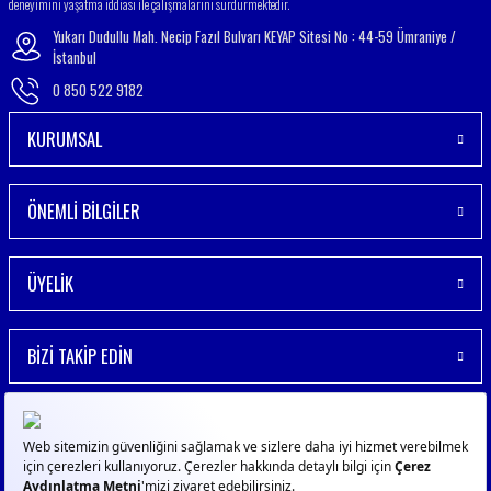
deneyimini yaşatma iddiası ile çalışmalarını sürdürmektedir.
Yukarı Dudullu Mah. Necip Fazıl Bulvarı KEYAP Sitesi No : 44-59 Ümraniye /
İstanbul
0 850 522 9182
KURUMSAL
ÖNEMLİ BİLGİLER
ÜYELİK
BİZİ TAKİP EDİN