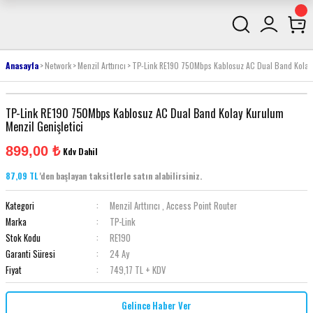
Anasayfa
Network
Menzil Arttırıcı
TP-Link RE190 750Mbps Kablosuz AC Dual Band Kolay 
TP-Link RE190 750Mbps Kablosuz AC Dual Band Kolay Kurulum
Menzil Genişletici
899,00 ₺
Kdv Dahil
87,09 TL
'den başlayan taksitlerle satın alabilirsiniz.
Kategori
Menzil Arttırıcı
,
Access Point Router
Marka
TP-Link
Stok Kodu
RE190
Garanti Süresi
24 Ay
Fiyat
749,17 TL + KDV
Gelince Haber Ver