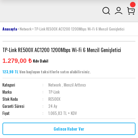
Anasayfa
Network
TP-Link RE500X AC1200 1200Mbps Wi-Fi 6 Menzil Genişletici
TP-Link RE500X AC1200 1200Mbps Wi-Fi 6 Menzil Genişletici
1.279,00 ₺
Kdv Dahil
123,90 TL
'den başlayan taksitlerle satın alabilirsiniz.
Kategori
Network
,
Menzil Arttırıcı
Marka
TP-Link
Stok Kodu
RE500X
Garanti Süresi
24 Ay
Fiyat
1.065,83 TL + KDV
Gelince Haber Ver