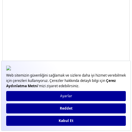
Yorumlar
Taksit Seçenekleri
Bu ürüne ilk yorumu siz yapın!
Önerileriniz