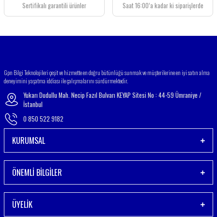
Bu ürüne benzer farklı alternatifler olmalı.
Sertifikalı garantili ürünler
Saat 16:00’a kadar ki siparişlerde
Gönder
Gpn Bilgi Teknolojileri çeşit ve hizmette en doğru bütünlüğü sunmak ve müşterilerine en iyi satın alma
deneyimini yaşatma iddiası ile çalışmalarını sürdürmektedir.
Yukarı Dudullu Mah. Necip Fazıl Bulvarı KEYAP Sitesi No : 44-59 Ümraniye /
İstanbul
0 850 522 9182
KURUMSAL
ÖNEMLİ BİLGİLER
ÜYELİK