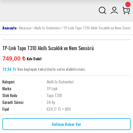
Anasayfa
Aksesuar
Akıllı Ev Sistemleri
TP-Link Tapo T310 Akıllı Sıcaklık ve Nem Sensör
TP-Link Tapo T310 Akıllı Sıcaklık ve Nem Sensörü
749,00 ₺
Kdv Dahil
72,56 TL
'den başlayan taksitlerle satın alabilirsiniz.
Kategori
Akıllı Ev Sistemleri
Marka
TP-Link
Stok Kodu
Tapo T310
Garanti Süresi
24 Ay
Fiyat
624,17 TL + KDV
Gelince Haber Ver