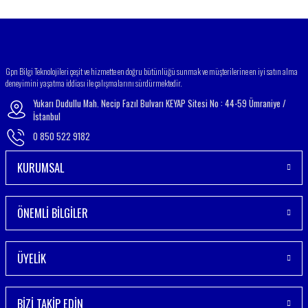
Gönder
Gpn Bilgi Teknolojileri çeşit ve hizmette en doğru bütünlüğü sunmak ve müşterilerine en iyi satın alma
deneyimini yaşatma iddiası ile çalışmalarını sürdürmektedir.
Yukarı Dudullu Mah. Necip Fazıl Bulvarı KEYAP Sitesi No : 44-59 Ümraniye /
İstanbul
0 850 522 9182
KURUMSAL
ÖNEMLİ BİLGİLER
ÜYELİK
BİZİ TAKİP EDİN