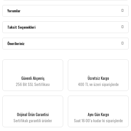
Yorumlar
Taksit Seçenekleri
Bu ürüne ilk yorumu siz yapın!
Önerileriniz
Yorum Yaz
Bu ürünün fiyat bilgisi, resim, ürün açıklamalarında ve diğer konularda yetersiz
gördüğünüz noktaları öneri formunu kullanarak tarafımıza iletebilirsiniz.
Görüş ve önerileriniz için teşekkür ederiz.
Güvenli Alışveriş
Ücretsiz Kargo
256 Bit SSL Sertifikası
400 TL ve üzeri siparişlerde
Ürün resmi kalitesiz, bozuk veya görüntülenemiyor.
Ürün açıklamasında eksik bilgiler bulunuyor.
Ürün bilgilerinde hatalar bulunuyor.
Ürün fiyatı diğer sitelerden daha pahalı.
Orijinal Ürün Garantisi
Aynı Gün Kargo
Bu ürüne benzer farklı alternatifler olmalı.
Sertifikalı garantili ürünler
Saat 16:00’a kadar ki siparişlerde