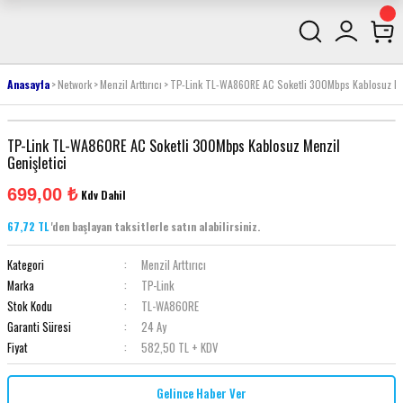
Anasayfa
Network
Menzil Arttırıcı
TP-Link TL-WA860RE AC Soketli 300Mbps Kablosuz Men
TP-Link TL-WA860RE AC Soketli 300Mbps Kablosuz Menzil
Genişletici
699,00 ₺
Kdv Dahil
67,72 TL
'den başlayan taksitlerle satın alabilirsiniz.
Kategori
Menzil Arttırıcı
Marka
TP-Link
Stok Kodu
TL-WA860RE
Garanti Süresi
24 Ay
Fiyat
582,50 TL + KDV
Gelince Haber Ver