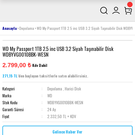
Anasayfa
Depolama
WD My Passport 1TB 2.5 inc USB 3.2 Siyah Taşınabilir Disk WDB
WD My Passport 1TB 2.5 inc USB 3.2 Siyah Taşınabilir Disk
WDBYVG0010BBK-WESN
2.799,00 ₺
Kdv Dahil
271,15 TL
'den başlayan taksitlerle satın alabilirsiniz.
Kategori
Depolama
,
Harici Disk
Marka
WD
Stok Kodu
WDBYVG0010BBK-WESN
Garanti Süresi
24 Ay
Fiyat
2.332,50 TL + KDV
Gelince Haber Ver