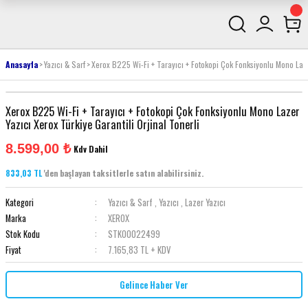
Anasayfa
Yazıcı & Sarf
Xerox B225 Wi-Fi + Tarayıcı + Fotokopi Çok Fonksiyonlu Mono Lazer
Xerox B225 Wi-Fi + Tarayıcı + Fotokopi Çok Fonksiyonlu Mono Lazer
Yazıcı Xerox Türkiye Garantili Orjinal Tonerli
8.599,00 ₺
Kdv Dahil
833,03 TL
'den başlayan taksitlerle satın alabilirsiniz.
Kategori
Yazıcı & Sarf
,
Yazıcı
,
Lazer Yazıcı
Marka
XEROX
Stok Kodu
STK00022499
Fiyat
7.165,83 TL + KDV
Gelince Haber Ver