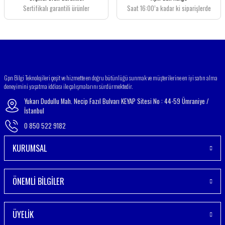
Bu ürüne benzer farklı alternatifler olmalı.
Sertifikalı garantili ürünler
Saat 16:00’a kadar ki siparişlerde
Gönder
Gpn Bilgi Teknolojileri çeşit ve hizmette en doğru bütünlüğü sunmak ve müşterilerine en iyi satın alma
deneyimini yaşatma iddiası ile çalışmalarını sürdürmektedir.
Yukarı Dudullu Mah. Necip Fazıl Bulvarı KEYAP Sitesi No : 44-59 Ümraniye /
İstanbul
0 850 522 9182
KURUMSAL
ÖNEMLİ BİLGİLER
ÜYELİK