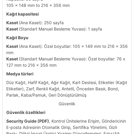
105 x 148 mm to 216 x 356 mm
Kağıt kapasitesi
Kaset
(Ana Kaset): 250 sayfa
Kaset
(Standart Manuel Besleme Yuvası): 1 sayfa
Kağıt Boyu
Kaset
(Ana Kaset): Özel boyutlar: 105 x 149 mm to 216 x 356
mm
Kaset
(Standart Manuel Besleme Yuvası): Özel boyutlar: 76 x
127 mm to 216 x 356 mm
Medya türleri
Düz Kağıt, Hafif Kağıt, Ağır Kağıt, Kart Destesi, Etiketler (Kağıt
Etiketler), Zarf, Renkli Kağıt, Antetli, Önceden Basılı, Bond,
Parlak, Kaba/Pamuk, Geri Dönüştürülmüş
Güvenlik
Güvenlik özellikleri
Security Guide (PDF)
, Kontrol Ünitelerine Erişim, Göndericinin
E-posta Adresinin Otomatik Girişi, Sertifika Yönetimi, Gizli
Baskı, Dijital İmzalı Üretici Yazılımı Güncellemeleri, Faks/Ağ