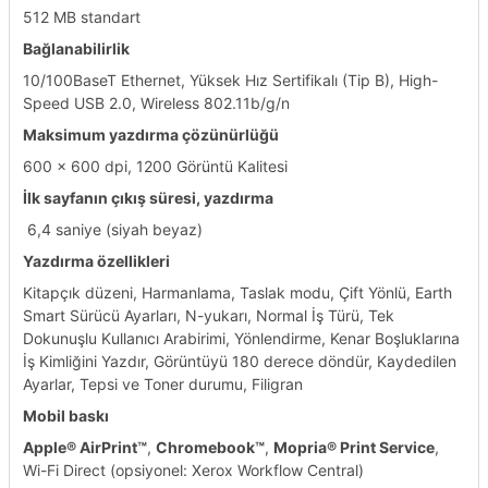
512 MB standart
Bağlanabilirlik
10/100BaseT Ethernet, Yüksek Hız Sertifikalı (Tip B), High-
Speed USB 2.0, Wireless 802.11b/g/n
Maksimum yazdırma çözünürlüğü
600 x 600 dpi, 1200 Görüntü Kalitesi
İlk sayfanın çıkış süresi, yazdırma
​ 6,4 saniye (siyah beyaz)
Yazdırma özellikleri
Kitapçık düzeni, Harmanlama, Taslak modu, Çift Yönlü, Earth
Smart Sürücü Ayarları, N-yukarı, Normal İş Türü, Tek
Dokunuşlu Kullanıcı Arabirimi, Yönlendirme, Kenar Boşluklarına
İş Kimliğini Yazdır, Görüntüyü 180 derece döndür, Kaydedilen
Ayarlar, Tepsi ve Toner durumu, Filigran
Mobil baskı
Apple
®
AirPrint
™
,
Chromebook
™
,
Mopria
®
Print Service
,
Wi-Fi Direct (opsiyonel: Xerox Workflow Central)