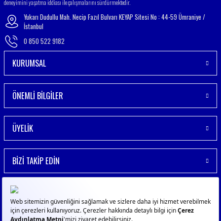
deneyimini yaşatma iddiası ile çalışmalarını sürdürmektedir.
Yukarı Dudullu Mah. Necip Fazıl Bulvarı KEYAP Sitesi No : 44-59 Ümraniye /
İstanbul
0 850 522 9182
KURUMSAL
ÖNEMLİ BİLGİLER
ÜYELİK
BİZİ TAKİP EDİN