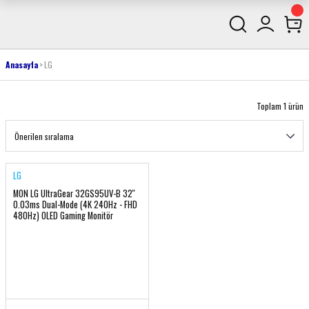
Anasayfa
LG
Toplam 1 ürün
LG
MON LG UltraGear 32GS95UV-B 32''
0.03ms Dual-Mode (4K 240Hz - FHD
480Hz) OLED Gaming Monitör