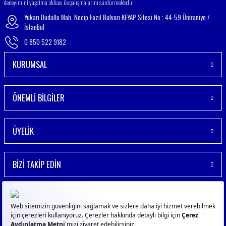
deneyimini yaşatma iddiası ile çalışmalarını sürdürmektedir.
Yukarı Dudullu Mah. Necip Fazıl Bulvarı KEYAP Sitesi No : 44-59 Ümraniye /
İstanbul
0 850 522 9182
KURUMSAL
ÖNEMLİ BİLGİLER
ÜYELİK
BİZİ TAKİP EDİN