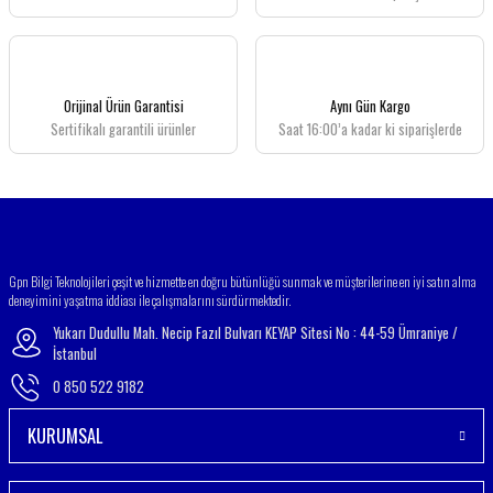
Orijinal Ürün Garantisi
Aynı Gün Kargo
Sertifikalı garantili ürünler
Saat 16:00’a kadar ki siparişlerde
Gpn Bilgi Teknolojileri çeşit ve hizmette en doğru bütünlüğü sunmak ve müşterilerine en iyi satın alma
deneyimini yaşatma iddiası ile çalışmalarını sürdürmektedir.
Yukarı Dudullu Mah. Necip Fazıl Bulvarı KEYAP Sitesi No : 44-59 Ümraniye /
İstanbul
0 850 522 9182
KURUMSAL