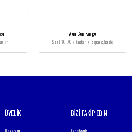
isi
Aynı Gün Kargo
ünler
Saat 16:00’a kadar ki siparişlerde
ÜYELİK
BİZİ TAKİP EDİN
Hesabım
Facebook