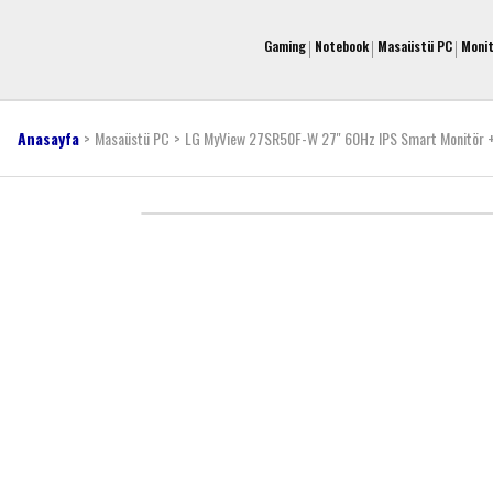
Gaming
Notebook
Masaüstü PC
Moni
Anasayfa
Masaüstü PC
LG MyView 27SR50F-W 27'' 60Hz IPS Smart Monitör +