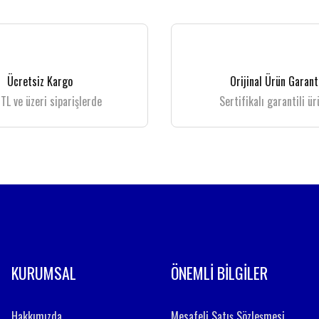
 gördüğünüz noktaları öneri formunu kullanarak tarafımıza iletebilirsiniz.
Bu ürüne ilk yorumu siz yapın!
Yorum Yaz
Ücretsiz Kargo
Orijinal Ürün Garant
TL ve üzeri siparişlerde
Sertifikalı garantili ür
Gönder
KURUMSAL
ÖNEMLİ BİLGİLER
Hakkımızda
Mesafeli Satış Sözleşmesi