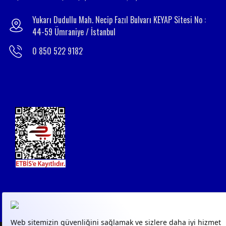
Yukarı Dudullu Mah. Necip Fazıl Bulvarı KEYAP Sitesi No :
44-59 Ümraniye / İstanbul
0 850 522 9182