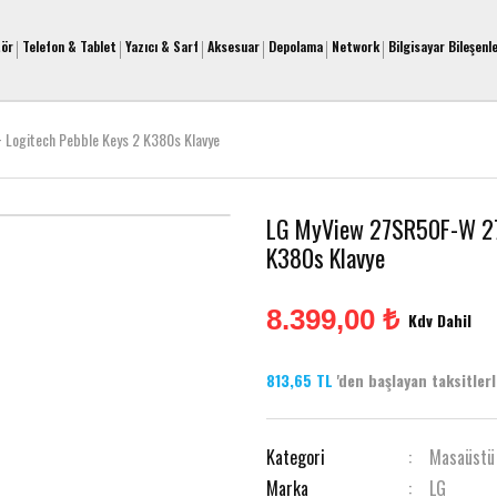
tör
Telefon & Tablet
Yazıcı & Sarf
Aksesuar
Depolama
Network
Bilgisayar Bileşenle
 Logitech Pebble Keys 2 K380s Klavye
LG MyView 27SR50F-W 27'
K380s Klavye
8.399,00 ₺
Kdv Dahil
813,65 TL
'den başlayan taksitlerle
Kategori
Masaüstü
Marka
LG