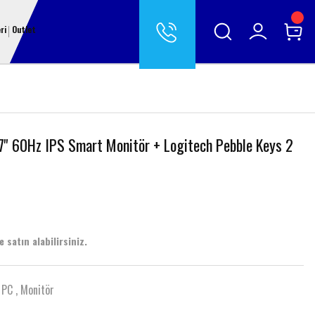
ri
Outlet
' 60Hz IPS Smart Monitör + Logitech Pebble Keys 2
 satın alabilirsiniz.
 PC
,
Monitör