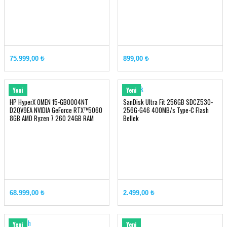
75.999,00 ₺
899,00 ₺
HyperX
Sandisk
Yeni
Yeni
HP HyperX OMEN 15-GB0004NT
SanDisk Ultra Fit 256GB SDCZ530-
D2QV9EA NVIDIA GeForce RTX™5060
256G-G46 400MB/s Type-C Flash
8GB AMD Ryzen 7 260 24GB RAM
Bellek
1TB SSD 15.3 inç 2K 165Hz
68.999,00 ₺
2.499,00 ₺
Logitech
ASUS
Yeni
Yeni