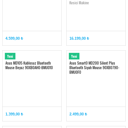
Kesici Makine
4.599,00 ₺
16.199,00 ₺
ASUS
ASUS
Yeni
Yeni
Asus MD105 Kablosuz Bluetooth
Asus SmartO MD200 Silent Plus
Mouse Beyaz 90XB0AH0-BMU010
Bluetooth Siyah Mouse 90XB0790-
BMU0F0
1.399,00 ₺
2.499,00 ₺