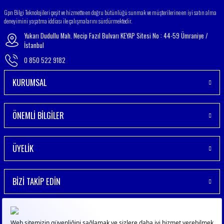
Gpn Bilgi Teknolojileri çeşit ve hizmette en doğru bütünlüğü sunmak ve müşterilerine en iyi satın alma
deneyimini yaşatma iddiası ile çalışmalarını sürdürmektedir.
Yukarı Dudullu Mah. Necip Fazıl Bulvarı KEYAP Sitesi No : 44-59 Ümraniye /
İstanbul
0 850 522 9182
KURUMSAL
ÖNEMLİ BİLGİLER
ÜYELİK
BİZİ TAKİP EDİN