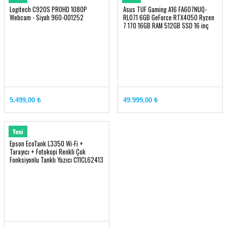
Logitech C920S PROHD 1080P
Asus TUF Gaming A16 FA607NUQ-
Webcam - Siyah 960-001252
RL071 6GB GeForce RTX4050 Ryzen
7 170 16GB RAM 512GB SSD 16 inç
FHD+ 144Hz
5.499,00 ₺
49.999,00 ₺
EPSON
Yeni
Epson EcoTank L3350 Wi-Fi +
Tarayıcı + Fotokopi Renkli Çok
Fonksiyonlu Tanklı Yazıcı C11CL62413
+ Orjinal Siyah Mürekkep Hediyeli