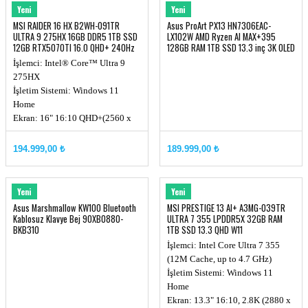
MSI
ASUS
Yeni
Yeni
MSI RAIDER 16 HX B2WH-091TR
Asus ProArt PX13 HN7306EAC-
ULTRA 9 275HX 16GB DDR5 1TB SSD
LX102W AMD Ryzen AI MAX+395
12GB RTX5070TI 16.0 QHD+ 240Hz
128GB RAM 1TB SSD 13.3 inç 3K OLED
W11
Dokunmatik Windows 11 Home
İşlemci: Intel® Core™ Ultra 9
275HX
İşletim Sistemi: Windows 11
Home
Ekran: 16" 16:10 QHD+(2560 x
1600), 240Hz
Chipset: Intel® HM870
194.999,00 ₺
189.999,00 ₺
Ekran Kartı: RTX 5070TI, GDDR7
12GB
Hafıza: DDR5 16GB (up to
ASUS
MSI
Yeni
Yeni
6400MHz)
Asus Marshmallow KW100 Bluetooth
MSI PRESTIGE 13 AI+ A3MG-039TR
Kablosuz Klavye Bej 90XB0880-
ULTRA 7 355 LPDDR5X 32GB RAM
BKB310
1TB SSD 13.3 QHD W11
İşlemci: Intel Core Ultra 7 355
(12M Cache, up to 4.7 GHz)
İşletim Sistemi: Windows 11
Home
Ekran: 13.3" 16:10, 2.8K (2880 x