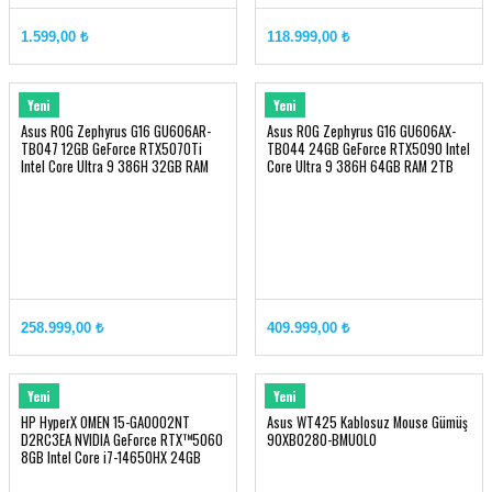
1800) OLED
Ekran Kartı: Intel® Arc Graphics
1.599,00 ₺
118.999,00 ₺
Hafıza: LPDDR5X 32GB
Depolama Kapasitesi: 1TB NVMe
PCIe SSD Gen4x4 w/o DRAM
ASUS
ASUS
Yeni
Yeni
Asus ROG Zephyrus G16 GU606AR-
Asus ROG Zephyrus G16 GU606AX-
TB047 12GB GeForce RTX5070Ti
TB044 24GB GeForce RTX5090 Intel
Intel Core Ultra 9 386H 32GB RAM
Core Ultra 9 386H 64GB RAM 2TB
2TB SSD 16 inç 2.5K OLED 240Hz
SSD 16 inç 2.5K OLED 240Hz
258.999,00 ₺
409.999,00 ₺
HyperX
ASUS
Yeni
Yeni
HP HyperX OMEN 15-GA0002NT
Asus WT425 Kablosuz Mouse Gümüş
D2RC3EA NVIDIA GeForce RTX™5060
90XB0280-BMU0L0
8GB Intel Core i7-14650HX 24GB
RAM 1TB SSD 15.3 inç 2K 165Hz