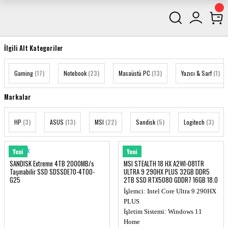
İlgili Alt Kategoriler
Gaming
(17)
Notebook
(23)
Masaüstü PC
(13)
Yazıcı & Sarf
(1)
Markalar
HP
(3)
ASUS
(13)
MSI
(22)
Sandisk
(5)
Logitech
(3)
Sandisk
MSI
Yeni
Yeni
SANDISK Extreme 4TB 2000MB/s
MSI STEALTH 18 HX A2WI-081TR
Taşınabilir SSD SDSSDE70-4T00-
ULTRA 9 290HX PLUS 32GB DDR5
G25
2TB SSD RTX5080 GDDR7 16GB 18.0
UHD+
İşlemci: Intel Core Ultra 9 290HX
PLUS
İşletim Sistemi: Windows 11
Home