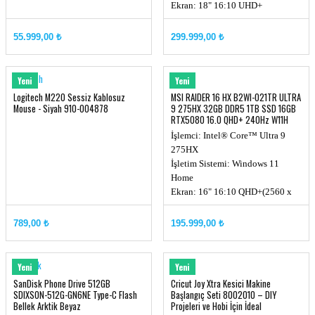
Ekran: 18" 16:10 UHD+
(3840x2400), MiniLED, 120Hz
Ekran Kartı: RTX 5080, GDDR7
55.999,00 ₺
299.999,00 ₺
16GB
Hafıza: DDR5 32GB (16GB*2, Up
to 6400MHz)
Logitech
MSI
Yeni
Yeni
Depolama Kapasitesi: 2TB NVMe
Logitech M220 Sessiz Kablosuz
MSI RAIDER 16 HX B2WI-021TR ULTRA
PCIe SSD Gen4x4 w/o DRAM
Mouse - Siyah 910-004878
9 275HX 32GB DDR5 1TB SSD 16GB
RTX5080 16.0 QHD+ 240Hz W11H
İşlemci: Intel® Core™ Ultra 9
275HX
İşletim Sistemi: Windows 11
Home
Ekran: 16" 16:10 QHD+(2560 x
1600), 240Hz, 100% DCI-P3
Ekran Kartı: RTX 5080, GDDR7
789,00 ₺
195.999,00 ₺
16GB
Hafıza: DDR5 32GB (16GB*2, up
to 6400MHz)
Sandisk
Cricut
Yeni
Yeni
SanDisk Phone Drive 512GB
Cricut Joy Xtra Kesici Makine
SDIXS0N-512G-GN6NE Type-C Flash
Başlangıç Seti 8002010 – DIY
Bellek Arktik Beyaz
Projeleri ve Hobi İçin İdeal